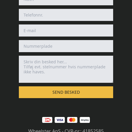
SEND BESKED
Wheelster ApS - CVR-nr.: 41852585