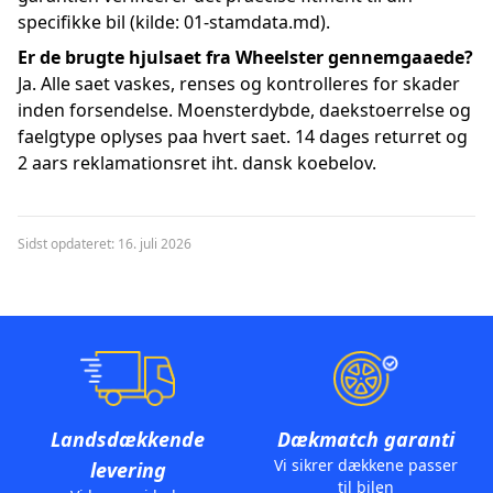
specifikke bil (kilde: 01-stamdata.md).
Er de brugte hjulsaet fra Wheelster gennemgaaede?
Ja. Alle saet vaskes, renses og kontrolleres for skader
inden forsendelse. Moensterdybde, daekstoerrelse og
faelgtype oplyses paa hvert saet. 14 dages returret og
2 aars reklamationsret iht. dansk koebelov.
Sidst opdateret: 16. juli 2026
Landsdækkende
Dækmatch garanti
Vi sikrer dækkene passer
levering
til bilen