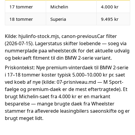
17 tommer
Michelin
4.000 kr
18 tommer
Superia
9.495 kr
Kilde: hjulinfo-stock.mjs, canon-previousCar filter
(2026-07-15). Lagerstatus skifter loebende — soeg via
nummerplade paa wheelster.dk for det aktuelle udvalg
og bekraeft fitment til din BMW 2-serie variant.
Priskontekst: Nye premium-vinterdaek til BMW 2-serie
i 17–18 tommer koster typisk 5.000–10.000 kr pr. saet
ved koeb af nye (kilde: 07-prisniveau.md — M Sport-
faelge og premium-daek er de mest eftertragtede). Et
brugt Michelin-saet fra 4.000 kr er en markant
besparelse — mange brugte daek fra Wheelster
stammer fra afleverede leasingbilers saeonskifte og er
brugt meget lidt.