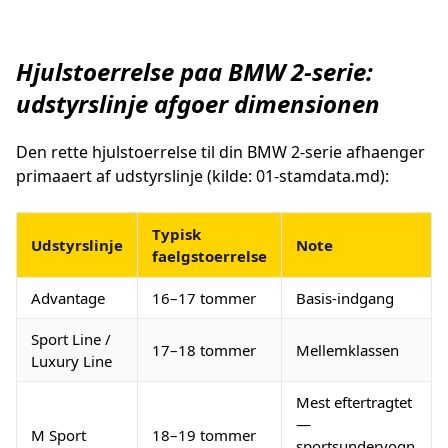
Hjulstoerrelse paa BMW 2-serie:
udstyrslinje afgoer dimensionen
Den rette hjulstoerrelse til din BMW 2-serie afhaenger
primaaert af udstyrslinje (kilde: 01-stamdata.md):
Typisk
Udstyrslinje
Note
faelgstoerrelse
Advantage
16–17 tommer
Basis-indgang
Sport Line /
17–18 tommer
Mellemklassen
Luxury Line
Mest eftertragtet
—
M Sport
18–19 tommer
sportsundervogn