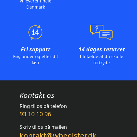
Vi leverer i hele
Danmark
Fri support
14 dages returret
Før, under og efter dit
I tilfælde af du skulle
køb
fortryde
Kontakt os
Ring til os på telefon
93 10 10 96
Skriv til os på mailen
kontakt@wheelster.dk