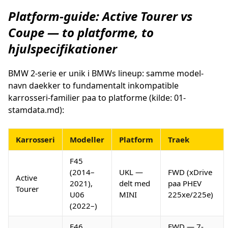
Platform-guide: Active Tourer vs
Coupe — to platforme, to
hjulspecifikationer
BMW 2-serie er unik i BMWs lineup: samme model-
navn daekker to fundamentalt inkompatible
karrosseri-familier paa to platforme (kilde: 01-
stamdata.md):
Karrosseri
Modeller
Platform
Traek
F45
(2014–
UKL —
FWD (xDrive
Active
2021),
delt med
paa PHEV
Tourer
U06
MINI
225xe/225e)
(2022–)
F46
FWD — 7-