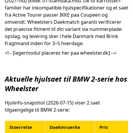
(2021–nu) (kilde: 01-stamdata.md). De to karrosseri-
familier har inkompatible hjulspecifikationer og et saet
fra Active Tourer passer IKKE paa Coupeen og
omvendt. Wheelsters Daekmatch garanti verificerer
det praecise fitment til din variant via nummerplade-
opslag, og levering sker i hele Danmark med Brink
fragtmand inden for 3–5 hverdage.
<!-- [lagermodul placeres her paa wheelster.dk] -->
Aktuelle hjulsaet til BMW 2-serie hos
Wheelster
Hjulinfo-snapshot (2026-07-15) viser 2 saet
tilgaengelige til BMW 2-serie:
Stoerrelse
Daekmraerke
Pris