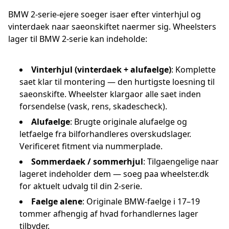
BMW 2-serie-ejere soeger isaer efter vinterhjul og
vinterdaek naar saeonskiftet naermer sig. Wheelsters
lager til BMW 2-serie kan indeholde:
Vinterhjul (vinterdaek + alufaelge)
: Komplette
saet klar til montering — den hurtigste loesning til
saeonskifte. Wheelster klargaor alle saet inden
forsendelse (vask, rens, skadescheck).
Alufaelge
: Brugte originale alufaelge og
letfaelge fra bilforhandleres overskudslager.
Verificeret fitment via nummerplade.
Sommerdaek / sommerhjul
: Tilgaengelige naar
lageret indeholder dem — soeg paa wheelster.dk
for aktuelt udvalg til din 2-serie.
Faelge alene
: Originale BMW-faelge i 17–19
tommer afhengig af hvad forhandlernes lager
tilbyder.