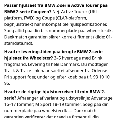
Passer hjulsaet fra BMW 2-serie Active Tourer paa
BMW 2-serie Coupeen?
Nej. Active Tourer (UKL-
platform, FWD) og Coupe (CLAR-platform,
baghjulstraek) har inkompatible hjulspecifikationer.
Soeg altid paa din bils nummerplade paa wheelster.dk.
Daekmatch garantien sikrer korrekt fitment (kilde: 01-
stamdata.md).
Hvad er leveringstiden paa brugte BMW 2-serie
hjulsaet fra Wheelster?
3–5 hverdage med Brink
fragtmand. Levering til hele Danmark. Du modtager
Track & Trace-link naar saettet afsender fra Odense.
Fri support foer, under og efter koeb paa tlf. 93 10 10
96.
Hvad er de rigtige hjulstoerreiser til min BMW 2-
serie?
Afhaenger af variant og udstyrslinje: Advantage
16–17 tommer; M Sport 18–19 tommer. Soeg paa din
nummerplade paa wheelster.dk — Daekmatch
garantien verificerer det praecise fitment til din