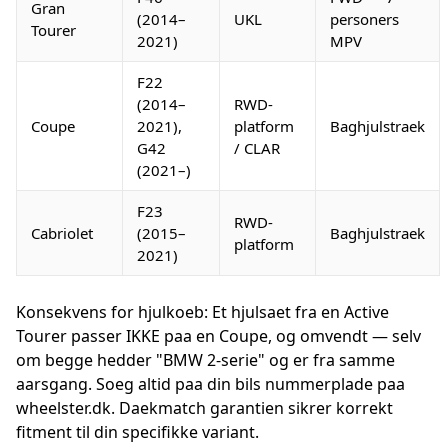
Gran
(2014–
UKL
personers
Tourer
2021)
MPV
F22
(2014–
RWD-
Coupe
2021),
platform
Baghjulstraek
G42
/ CLAR
(2021–)
F23
RWD-
Cabriolet
(2015–
Baghjulstraek
platform
2021)
Konsekvens for hjulkoeb: Et hjulsaet fra en Active
Tourer passer IKKE paa en Coupe, og omvendt — selv
om begge hedder "BMW 2-serie" og er fra samme
aarsgang. Soeg altid paa din bils nummerplade paa
wheelster.dk. Daekmatch garantien sikrer korrekt
fitment til din specifikke variant.